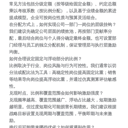
常见方法包括分级定额（按等级给固定金额）、约定总额
乘以考核系数（按比例分配），以及基于业绩金额的累进
提成模型。企业可按岗位性质与预算灵活组合。
在分配方式上，如何实现公司—部门—岗位的层级挂钩？
我们建议先确定公司层面的绩效池，再按部门贡献率分
配，最后结合岗位与个人得分确定最终金额。也可设置部
门经理与员工的独立分配机制，保证管理层与执行层激励
均衡。
如何合理设定固定与浮动部分的比例？
比例取决于行业、岗位风险与行为可控性。我们通常以切
分法或配比法为工具：高稳定性岗位提高固定比重；销售
等结果导向岗位提高浮动比重，并通过仿真测算评估敏感
性。
兑现时点、比例和覆盖范围会如何影响激励强度？
兑现频率越高、覆盖范围越广、浮动占比越大，短期激励
越明显。但过度短期化可能损害长期绩效。我们建议根据
战略目标设置兑现周期与覆盖范围，平衡即期与未来激
励。
推行后可能带来哪些优劣？如何规避副作用？