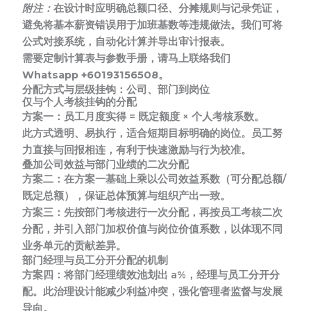
附注：
在设计时应明确总额口径、分摊规则与记录凭证，
避免将基本薪资错误用于加班基数等违规做法。我们可将
公式对接系统，自动化计算并导出审计报表。
需要定制计算表与参数手册，请马上联络我们
Whatsapp +60193156508。
分配方式与层级挂钩：公司、部门到岗位
仅与个人考核挂钩的分配
方案一：
员工月度实得 = 既定额度 × 个人考核系数。
此方式透明、易执行，适合短期目标明确的岗位。员工努
力直接与回报相连，有利于快速激励与行为校准。
叠加公司效益与部门业绩的二次分配
方案二：
在方案一基础上乘以公司效益系数（可分配总额/
既定总额），保证总体预算与组织产出一致。
方案三：
先按部门考核进行一次分配，再按员工考核二次
分配，并引入部门加权价值与岗位价值系数，以体现不同
业务单元的贡献差异。
部门经理与员工分开分配的机制
方案四：
将部门经理绩效池划出 a%，经理与员工分开分
配。此治理设计能减少利益冲突，强化管理者监督与发展
导向。