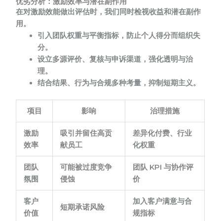
优劣分析：激励效率与潜在副作用
在对激励效能做出评估时，我们同时检视收益和潜在副作
用。
引入团队权重与平衡指标，防止个人得分而组织失
分。
设立多源评价、复核与申诉渠道，强化透明与治
理。
结合结果、行为与合规多种考量，抑制短期主义。
项目
影响
治理措施
激励
吸引并留住高贡
差异化付费、行业
效率
献员工
化权重
团队
可能被过度竞争
团队 KPI 与协作评
氛围
侵蚀
价
客户
加入客户满意与合
短期承诺风险
价值
规指标