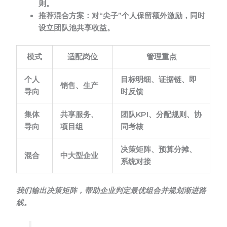
则。
推荐混合方案：对“尖子”个人保留额外激励，同时
设立团队池共享收益。
模式
适配岗位
管理重点
个人
目标明细、证据链、即
销售、生产
导向
时反馈
集体
共享服务、
团队KPI、分配规则、协
导向
项目组
同考核
决策矩阵、预算分摊、
混合
中大型企业
系统对接
我们输出决策矩阵，帮助企业判定最优组合并规划渐进路
线。