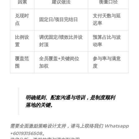
因素
建议做法
衡量口径
兑现时
支付天数与延
固定日/项目完结日
点
迟率
比例设
调优固定/绩效比并设
预算占比与波
置
封顶
动率
覆盖范
全员覆盖+关键岗位
参与率与满意
围
加权
度
明确规则、配套沟通与培训，是制度顺利
落地的关键。
需要全面激励策略设计支持，请马上联络我们 Whatsapp
+60193156508。