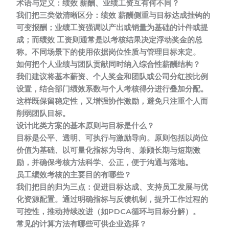
术语与定义：绩效 薪酬、业绩工资互有何不同？
我们把三类做清晰区分：绩效 薪酬侧重与目标达成挂钩的
可变报酬；业绩工资强调以产出或销量为基础的计件或提
成；而绩效 工资则通常是以考核结果决定浮动奖金的总
称。不同场景下的使用依据岗位性质与管理目标来定。
如何把个人业绩与团队贡献同时纳入综合性薪酬结构？
我们建议将基本薪资、个人奖金和团队或公司分红按比例
设置，结合部门绩效系数与个人考核得分进行叠加分配。
这样既保留稳定性，又增强协作激励，避免只注重个人而
削弱团队目标。
设计此类方案的基本原则与目标是什么？
目标是公平、透明、可执行与激励导向。原则包括以岗位
价值为基础、以可量化指标为导向、兼顾长期与短期激
励，并确保考核方法科学、公正，便于沟通与落地。
员工绩效考核的主要目的有哪些？
我们把目的归为三点：促进目标达成、支持员工发展与优
化资源配置。通过明确指标与反馈机制，提升工作过程的
可控性，推动持续改进（如PDCA循环与目标分解）。
常见的计算方法有哪些可供企业选择？