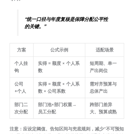
“统一口径与年度复核是保障分配公平性
的关键。”
方案
公式示例
适配场景
个人挂
实得 = 额度 × 个人系
短周期、单一
钩
数
产出岗位
公司
实得 = 额度 × 个人系
需对齐预算与
+个人
数 × 公司系数
总体产出
部门二
部门池×部门权重→
跨部门差异
次分配
员工分配
大、预算成熟
注意：
应设定阈值、告知区间与兜底规则，减少“不可预知