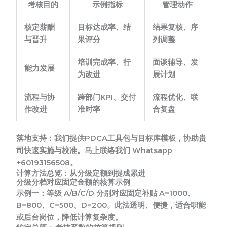
考核目的
示例指标
管理动作
核定薪酬
目标达成率、结
结果复核、序
与晋升
果评分
列调整
培训完成率、行
面谈辅导、发
能力发展
为改进
展计划
流程与协
跨部门KPI、交付
流程优化、联
作改进
准时率
合复盘
落地支持：
我们提供PDCA工具包与目标库模板，协助贵
司快速实施与校准。马上联络我们 Whatsapp
+60193156508。
计算方法总览：从分级定额到提成累进
分级分档对应固定金额的核算示例
示例一：
等级 A/B/C/D 分别对应固定补贴 A=1000、
B=800、C=500、D=200。此法透明、便捷，适合职能
或后台岗位，降低计算复杂度。