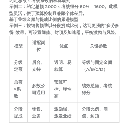
约定总额 × 考核系数的核算规则
示例二：
约定总额 2000 × 考核得分 80% = 1600。此模
型灵活，便于预算控制且兼顾个体差异。
基于业绩金额与提成比例的累进模型
示例三：
按销售额乘以分段提成比例，达到更强的“多劳多
得”效果。可设置阈值、封顶及加速器，平衡激励与风险。
适配岗
模型
优点
关键参数
位
分级
后台、
透明、易
等级与固定金额
定额
支持
核算
（A/B/C/D）
总额
预算可
多数公
绩效总额、考核
×系
控、弹性
司通用
得分
数
高
分段
销售、
激励强、
分段比例、阈
提成
业务
激发业绩
值、封顶