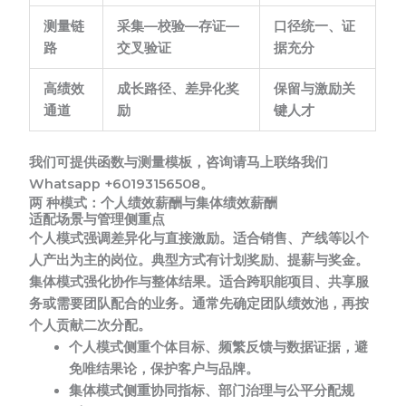
测量链
采集—校验—存证—
口径统一、证
路
交叉验证
据充分
高绩效
成长路径、差异化奖
保留与激励关
通道
励
键人才
我们可提供函数与测量模板，咨询请马上联络我们
Whatsapp +60193156508。
两 种模式：个人绩效薪酬与集体绩效薪酬
适配场景与管理侧重点
个人模式强调差异化与直接激励。
适合销售、产线等以个
人产出为主的岗位。典型方式有计划奖励、提薪与奖金。
集体模式强化协作与整体结果。
适合跨职能项目、共享服
务或需要团队配合的业务。通常先确定团队绩效池，再按
个人贡献二次分配。
个人模式侧重个体目标、频繁反馈与数据证据，避
免唯结果论，保护客户与品牌。
集体模式侧重协同指标、部门治理与公平分配规