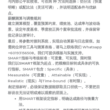
与内部公平双校准。可在两 种 方法间选择：切分法（快速
明晰）或配比法（灵活可调），并说明适配条件与优缺
点。
薪酬测算与调整规则
建立测算模型，覆盖预算约束、绩效池、达成率与波动场
景。设定年度基准、季度校正與个案审批流程，并保留审
批记录以便审计。
最后，将参数对接到系统，实现自动算薪与日志留痕。如
需岗位评价工具与测算表格，请马上联络我们 Whatsapp
+60193156508。我们可提供模板与实施支持。
SMART指标与考核标准：可度量、可实现、限时限
我们以SMART框架为起点
，把模糊目标转成具体的可执
行指标。SMART包含：Specific（具体）、
Measurable（可度量）、Attainable（可实现）、
Realistic（现实）与Time-bound（有时限）。
制定指标时
，必须保证数据能获取且口径统一。不要把目
标设在无法证明或难以观察的层面上。
用SMART框架设定指标，明确达成路径与衡量方
法。