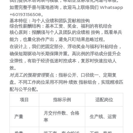
我们提供术语词表与模板，帮助企业标准化沟通与审核。
如需完整手册与落地咨询，欢迎马上联络我们 Whatsapp
+60193156508。
基本特征：与个人业绩和团队贡献相挂钩
综合性薪酬结构：基本工资、奖金、福利的有机结合
核心原则：
报酬须与个人及团队的业绩相 挂钩，既看单兵
能力，也量化协作产出，避免只盯结果忽略过程。
在设计上，我们把固定部分、浮动奖金与福利/补贴结合，
确保短期驱动与长期保障并重。高比例的浮动成分提升企
业弹性，有助于经济低迷时控成本，复苏时快速拉动人
效。
对员工的预期管理
要点：指标公开、口径统一、定期复
盘。不同工作岗位采用不同种 绩效 指标组合，实现精准匹
配与公平分配。
项目
指标示例
适配岗位
月交付件数、合格
产量
生产线、运营
率