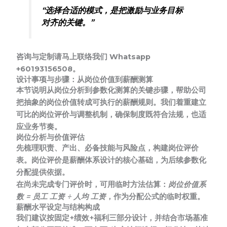
“选择合适的模式，是把激励与业务目标
对齐的关键。”
咨询与定制请马上联络我们 Whatsapp
+60193156508。
设计事项与步骤：从岗位价值到薪酬测算
本节说明从岗位分析到参数化测算的关键步骤，帮助公司
把抽象的岗位价值转成可执行的薪酬规则。我们着重建立
可比的岗位评价与调整机制，确保制度既符合法规，也适
应业务节奏。
岗位分析与价值评估
先梳理职责、产出、必备技能与风险点，构建岗位评价
表。
岗位评价是薪酬体系设计的核心基础
，为后续参数化
分配提供依据。
在尚未完成专门评价时，可用临时方法估算：
岗位价值系
数 = 员工 工资 ÷ 人均 工资
，作为分配公式的临时权重。
薪酬水平设定与结构构成
我们建议按固定+绩效+福利三部分设计，并结合市场基准