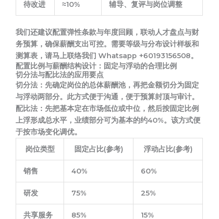
待改进
≈10%
辅导、复评与岗位调整
我们还建议配置弹性条款与年度回顾，联动人才盘点与财
务预算，确保薪酬支出可控。需要等级与分布设计样板和
测算表，请马上联络我们 Whatsapp +60193156508。
配置比例与薪酬结构设计：固定与浮动的合理比例
切分法与配比法的应用要点
切分法：
先确定岗位的总体薪酬池，再把金额切分为固定
与浮动两部分。此方式便于沟通，便于预算封顶与审计。
配比法：
先把基本定在市场低位或中位，然后按固定比例
上浮形成总水平，业绩部分可为基本的约40%。该方式便
于按市场变化调优。
岗位类型
固定占比(参考)
浮动占比(参考)
销售
40%
60%
研发
75%
25%
共享服务
85%
15%