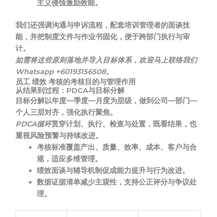
主义侵蚀激励效能。
我们还强调沟通与申诉流程，配套培训管理者的面谈技
能，并把制度文件与作业书固化，便于跨部门执行与审
计。
如需将这些原则落地并导入目标体系，欢迎马上联络我们
Whatsapp +60193156508。
员工 绩效 考核的考核目的与管理作用
从结果到过程：PDCA与目标分解
目标分解
以年度—季度—月度为层级，做到公司—部门—
个人三层对齐，强化执行聚焦。
PDCA循环
贯穿计划、执行、检查与处置，既看结果，也
重视风险预警与持续改进。
考核标准覆盖产出、质量、效率、成本、客户与合
规，适应多维管理。
绩效面谈与辅导机制促成能力提升与行为改进。
数据证据清单减少主观性，支持公正评分与争议处
理。