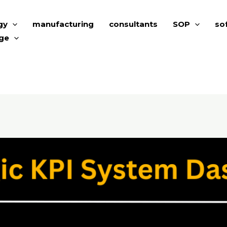
gy
manufacturing
consultants
SOP
so
ge