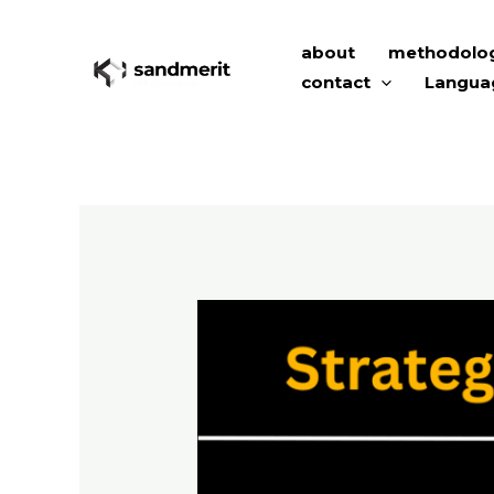
Skip
to
about
methodolo
content
contact
Langua