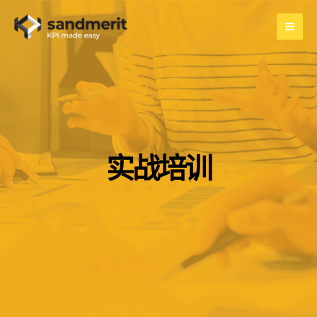
跳
至
内
容
实战培训