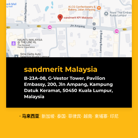
∙ 马来西亚
∙ 新加坡
∙ 泰国
∙ 菲律宾
∙ 越南
∙ 柬埔寨
∙ 印尼