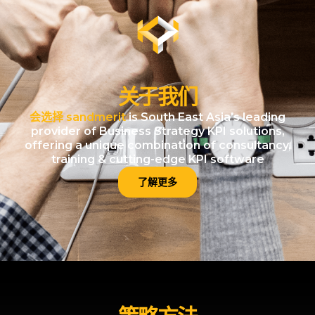
关于我们
会选择 sandmerit
is South East Asia’s leading
provider of Business Strategy KPI solutions,
offering a unique combination of consultancy,
training & cutting-edge KPI software
了解更多