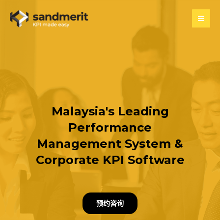
跳
至
内
容
Malaysia's Leading
Performance
Management System &
Corporate KPI Software
预约咨询